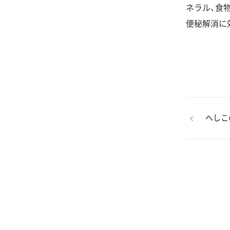
ネラル、食
便秘解消に
へしこ