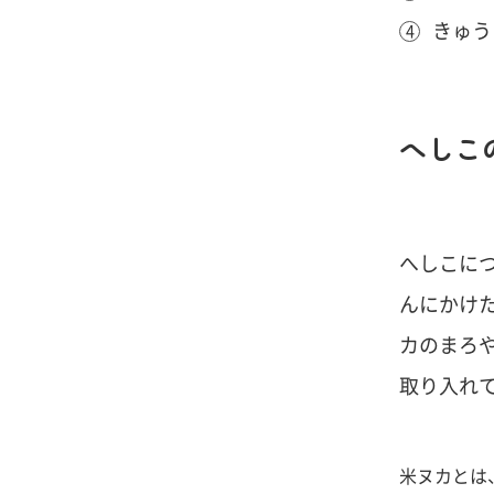
きゅう
へしこ
へしこにつ
んにかけ
カのまろ
取り入れ
米ヌカとは