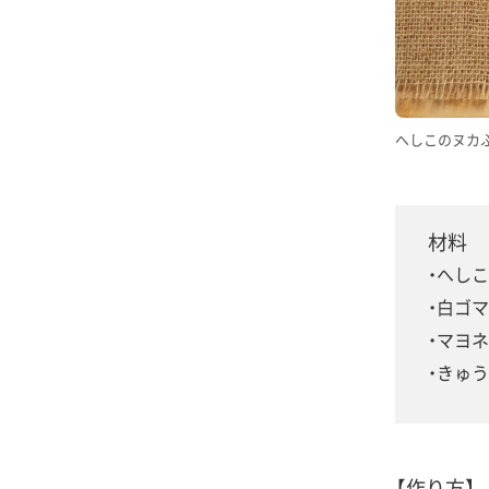
へしこのヌカ
材料
へしこ
白ゴマ
マヨネ
きゅう
【作り方】