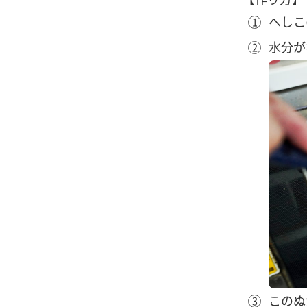
へしこ
水分が
このぬ