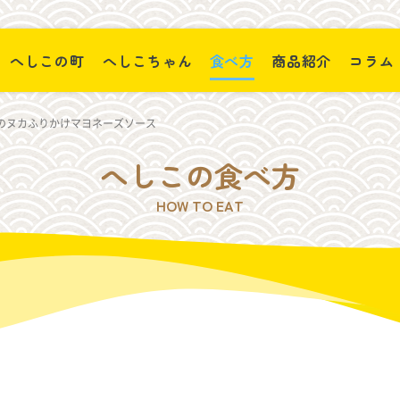
へしこの町
へしこちゃん
食べ方
商品紹介
コラム
のヌカふりかけマヨネーズソース
へしこの食べ方
HOW TO EAT