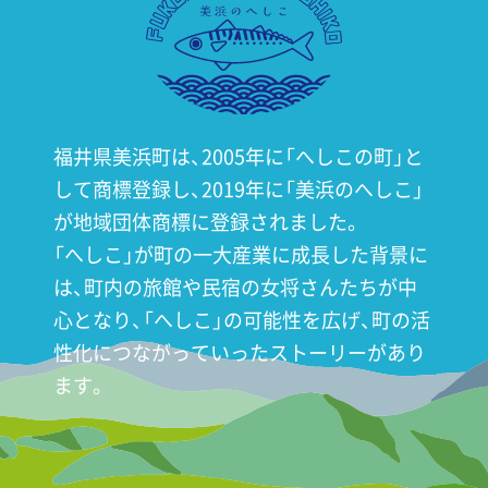
福井県美浜町は、2005年に「へしこの町」と
して商標登録し、
2019年に「美浜のへしこ」
が地域団体商標に登録されました。
「へしこ」が町の一大産業に成長した背景に
は、町内の旅館や
民宿の女将さんたちが中
心となり、「へしこ」の可能性を広げ、
町の活
性化につながっていったストーリーがあり
ます。